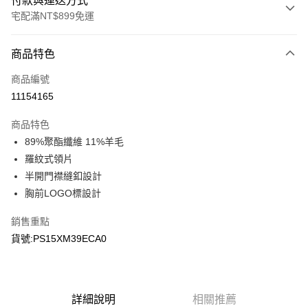
付款與運送方式
宅配滿NT$899免運
付款方式
商品特色
信用卡一次付款
商品編號
LINE Pay
11154165
Apple Pay
商品特色
悠遊付
89%聚酯纖維 11%羊毛
羅紋式領片
Google Pay
半開門襟縫釦設計
胸前LOGO標設計
運送方式
宅配
銷售重點
每筆NT$90，滿NT$899(含以上)免運費
貨號:PS15XM39ECA0
宅配(離島)
每筆NT$399，滿NT$18,000(含以上)免運費
詳細說明
相關推薦