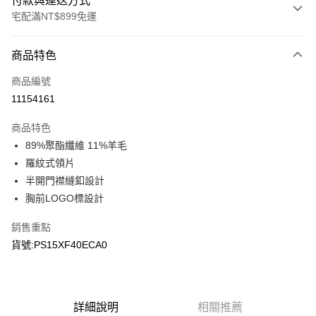
付款與運送方式
宅配滿NT$899免運
付款方式
商品特色
信用卡一次付款
商品編號
LINE Pay
11154161
Apple Pay
商品特色
悠遊付
89%聚酯纖維 11%羊毛
羅紋式領片
Google Pay
半開門襟縫釦設計
胸前LOGO標設計
運送方式
宅配
銷售重點
每筆NT$90，滿NT$899(含以上)免運費
貨號:PS15XF40ECA0
宅配(離島)
每筆NT$399，滿NT$18,000(含以上)免運費
詳細說明
相關推薦