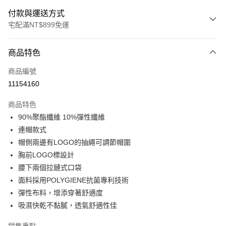
付款與運送方式
宅配滿NT$899免運
付款方式
商品特色
信用卡一次付款
商品編號
LINE Pay
11154160
Apple Pay
商品特色
悠遊付
90%聚酯纖維 10%彈性纖維
連帽款式
Google Pay
帽側兩邊有LOGO的抽繩可調節帽圍
胸前LOGO標設計
運送方式
腰下兩個拉鏈式口袋
宅配
面料採用POLYGIENE抗菌專利技術
每筆NT$90，滿NT$899(含以上)免運費
彈性布料，增添穿著舒適度
吸濕快乾不黏膩，透氣舒適性佳
宅配(離島)
每筆NT$399，滿NT$18,000(含以上)免運費