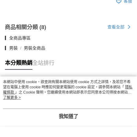
客服
商品相關分類 (8)
查看全部
▎全商品專區
▎男裝
男裝全商品
本分類熱銷
全站排行
本網站中使用 cookie，欲查詢有關本網站使用 cookie 方式之詳情，及若您不希
熱門標籤
望在電腦上使用 cookie 時應如何變更電腦的 cookie 設定，請參閱本網站「
隱私
權條款
」之 Cookie 聲明。您繼續使用本網站即表示您同意本公司得按本網站使
用條款之 Cookie 聲明使用 cookie。
了解更多 >
我知道了