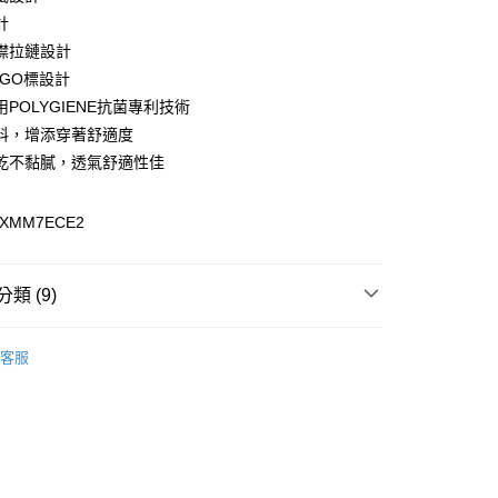
計
y
襟拉鏈設計
OGO標設計
POLYGIENE抗菌專利技術
料，增添穿著舒適度
乾不黏膩，透氣舒適性佳
0，滿NT$899(含以上)免運費
XMM7ECE2
99，滿NT$18,000(含以上)免運費
類 (9)
專區
客服
男裝全商品
上衣 / T恤
列
吸濕快乾排汗系列
列
保暖刷毛系列