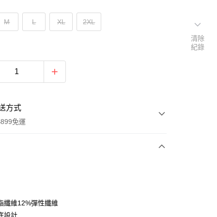
M
L
XL
2XL
清除
紀錄
送方式
899免運
次付款
聚酯纖維12%彈性纖維
底設計