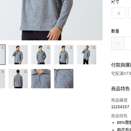
尺寸
S
數量
付款與運
宅配滿NT$
付款方式
商品特色
信用卡一
商品編號
11154157
LINE Pay
商品特色
Apple Pay
88%
麻花布