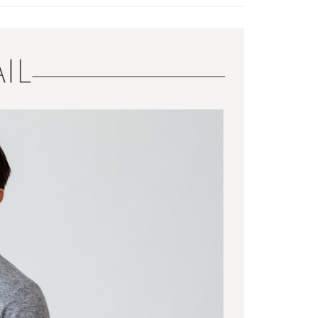
質系列
Polygiene 抗菌除臭系列
列
上衣 / T恤
️滿2件再享88折
康專區
$1000~$1999