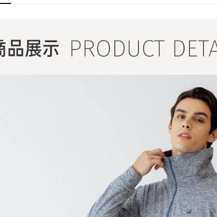
▎科技材
▎款式系
感恩回饋🏌
▎換季好