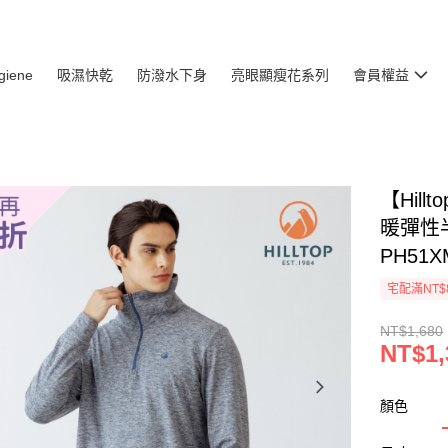
giene
吸濕快乾
防潑水下身
亮眼顯瘦花系列
會員權益
【Hil
暖彈性
PH51X
宅配滿NT$
NT$1,680
NT$1,
顏色