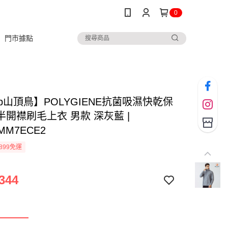
0
門市據點
ltop山頂鳥】POLYGIENE抗菌吸濕快乾保
半開襟刷毛上衣 男款 深灰藍 |
MM7ECE2
899免運
344