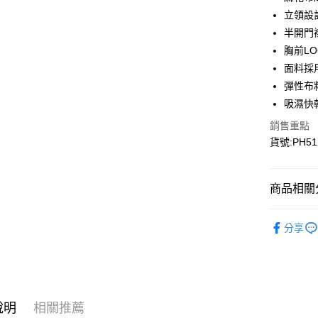
悠遊付
立領設
Google Pa
半開門
胸前L
面料採用
運送方式
彈性布
宅配
吸濕快
每筆NT$9
銷售重點
貨號:PH51
宅配(離島)
每筆NT$3
商品相關分
▎全商品
分享
▎男裝
▎男裝
▎機能系
說明
相關推薦
▎機能系