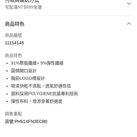
付款與運送方式
宅配滿NT$899免運
付款方式
商品特色
信用卡一次付款
商品編號
LINE Pay
11154148
Apple Pay
商品特色
悠遊付
91%聚脂纖維+ 9%彈性纖維
圓領開口設計
Google Pay
胸前LOGO標設計
吸濕快乾不濕黏，透氣舒適性佳
運送方式
面料採用POLYGIENE抗菌專利技術
宅配
彈性布料，增添穿著舒適度
每筆NT$90，滿NT$899(含以上)免運費
銷售重點
宅配(離島)
貨號:PH51XFN3ECB0
每筆NT$399，滿NT$18,000(含以上)免運費