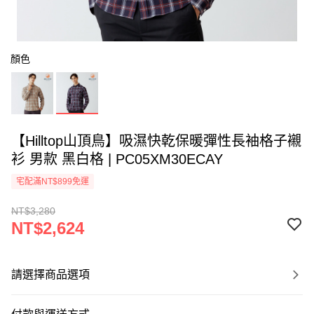
顏色
【Hilltop山頂鳥】吸濕快乾保暖彈性長袖格子襯
衫 男款 黑白格 | PC05XM30ECAY
宅配滿NT$899免運
NT$3,280
NT$2,624
請選擇商品選項