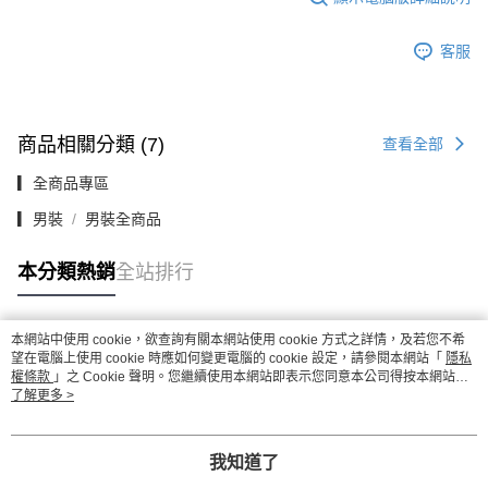
客服
商品相關分類 (7)
查看全部
▎全商品專區
▎男裝
男裝全商品
本分類熱銷
全站排行
本網站中使用 cookie，欲查詢有關本網站使用 cookie 方式之詳情，及若您不希
熱門標籤
望在電腦上使用 cookie 時應如何變更電腦的 cookie 設定，請參閱本網站「
隱私
權條款
」之 Cookie 聲明。您繼續使用本網站即表示您同意本公司得按本網站使
用條款之 Cookie 聲明使用 cookie。
了解更多 >
我知道了