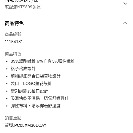
付款與運送方式
宅配滿NT$899免運
付款方式
商品特色
信用卡一次付款
商品編號
LINE Pay
11154131
Apple Pay
商品特色
悠遊付
89%聚酯纖維 6%羊毛 5%彈性纖維
格子格紋設計
Google Pay
前胸縫釦開合口袋置物設計
袋口上LOGO繡花設計
運送方式
縫釦調節式袖口設計
宅配
吸濕快乾不濕黏，透氣舒適性佳
每筆NT$90，滿NT$899(含以上)免運費
彈性布料，增添穿著舒適度
宅配(離島)
銷售重點
每筆NT$399，滿NT$18,000(含以上)免運費
貨號:PC05XM30ECAY