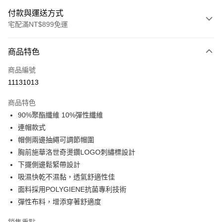
付款與運送方式
宅配滿NT$899免運
付款方式
商品特色
信用卡一次付款
商品編號
LINE Pay
11131013
Apple Pay
商品特色
悠遊付
90%聚酯纖維 10%彈性纖維
連帽款式
Google Pay
帽側兩邊抽繩可調節帽圍
胸前施華洛世奇燙鑽LOGO刺繡標設計
運送方式
下擺側邊鬆緊帶設計
宅配
吸濕快乾不濕黏，透氣舒適性佳
每筆NT$90，滿NT$899(含以上)免運費
面料採用POLYGIENE抗菌專利技術
彈性布料，增添穿著舒適度
宅配(離島)
每筆NT$399，滿NT$18,000(含以上)免運費