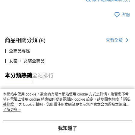
客服
商品相關分類 (8)
查看全部
▎全商品專區
▎女裝
女裝全商品
本分類熱銷
全站排行
本網站中使用 cookie，欲查詢有關本網站使用 cookie 方式之詳情，及若您不希
熱門標籤
望在電腦上使用 cookie 時應如何變更電腦的 cookie 設定，請參閱本網站「
隱私
權條款
」之 Cookie 聲明。您繼續使用本網站即表示您同意本公司得按本網站使
用條款之 Cookie 聲明使用 cookie。
了解更多 >
我知道了