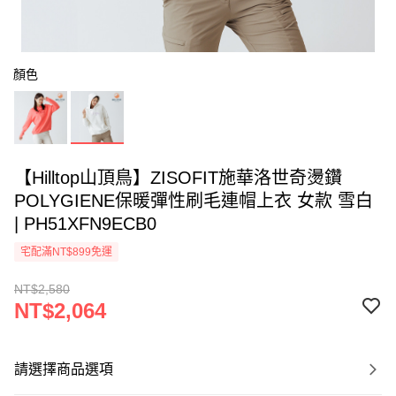
顏色
【Hilltop山頂鳥】ZISOFIT施華洛世奇燙鑽
POLYGIENE保暖彈性刷毛連帽上衣 女款 雪白
| PH51XFN9ECB0
宅配滿NT$899免運
NT$2,580
NT$2,064
請選擇商品選項