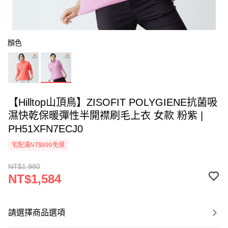
顏色
【Hilltop山頂鳥】ZISOFIT POLYGIENE抗菌吸
濕快乾保暖彈性半開襟刷毛上衣 女款 粉紫 |
PH51XFN7ECJ0
宅配滿NT$899免運
NT$1,980
NT$1,584
請選擇商品選項