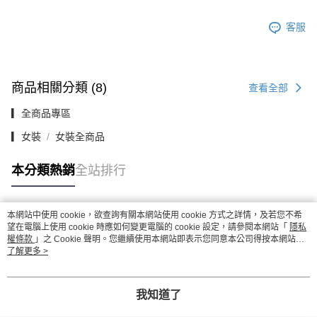
客服
商品相關分類 (8)
查看全部
▎全商品專區
▎女裝
女裝全商品
本分類熱銷
全站排行
本網站中使用 cookie，欲查詢有關本網站使用 cookie 方式之詳情，及若您不希
熱門標籤
望在電腦上使用 cookie 時應如何變更電腦的 cookie 設定，請參閱本網站「
隱私
權條款
」之 Cookie 聲明。您繼續使用本網站即表示您同意本公司得按本網站使
用條款之 Cookie 聲明使用 cookie。
了解更多 >
我知道了