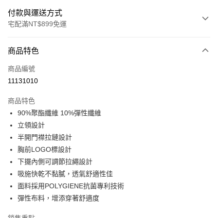
付款與運送方式
宅配滿NT$899免運
付款方式
商品特色
信用卡一次付款
商品編號
LINE Pay
11131010
Apple Pay
商品特色
悠遊付
90%聚酯纖維 10%彈性纖維
立領設計
Google Pay
半開門襟拉鏈設計
胸前LOGO標設計
運送方式
下擺內側可調節拉繩設計
宅配
吸施快乾不黏膩，透氣舒適性佳
每筆NT$90，滿NT$899(含以上)免運費
面料採用POLYGIENE抗菌專利技術
彈性布料，增添穿著舒適度
宅配(離島)
每筆NT$399，滿NT$18,000(含以上)免運費