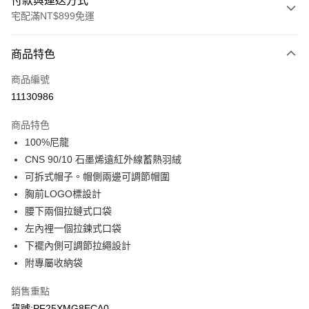
付款與運送方式
宅配滿NT$899免運
付款方式
商品特色
信用卡一次付款
商品編號
LINE Pay
11130986
Apple Pay
商品特色
悠遊付
100%尼龍
CNS 90/10 石墨烯遠紅外線蓄熱羽絨
Google Pay
可拆式帽子。帽側兩邊可調節帽圍
胸前LOGO標設計
運送方式
腰下兩個拉鏈式口袋
宅配
左內裡一個拉鍊式口袋
每筆NT$90，滿NT$899(含以上)免運費
下襬內側可調節拉繩設計
附專屬收納袋
宅配(離島)
每筆NT$399，滿NT$18,000(含以上)免運費
銷售重點
貨號:PF25XMG8ECA0