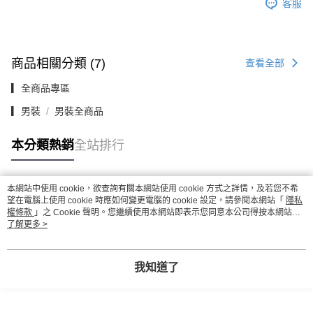
客服
商品相關分類 (7)
查看全部
▎全商品專區
▎男裝
男裝全商品
本分類熱銷
全站排行
本網站中使用 cookie，欲查詢有關本網站使用 cookie 方式之詳情，及若您不希
熱門標籤
望在電腦上使用 cookie 時應如何變更電腦的 cookie 設定，請參閱本網站「
隱私
權條款
」之 Cookie 聲明。您繼續使用本網站即表示您同意本公司得按本網站使
用條款之 Cookie 聲明使用 cookie。
了解更多 >
我知道了