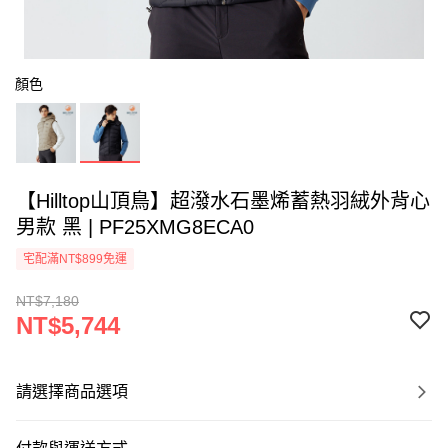
顏色
【Hilltop山頂鳥】超潑水石墨烯蓄熱羽絨外背心
男款 黑 | PF25XMG8ECA0
宅配滿NT$899免運
NT$7,180
NT$5,744
請選擇商品選項