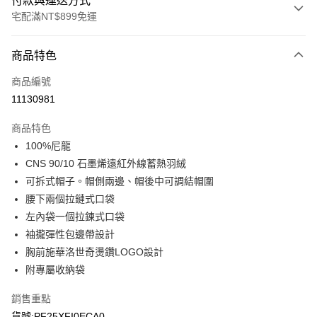
付款與運送方式
宅配滿NT$899免運
付款方式
商品特色
信用卡一次付款
商品編號
LINE Pay
11130981
Apple Pay
商品特色
悠遊付
100%尼龍
CNS 90/10 石墨烯遠紅外線蓄熱羽絨
Google Pay
可拆式帽子。帽側兩邊、帽後中可調結帽圍
腰下兩個拉鏈式口袋
運送方式
左內袋一個拉鍊式口袋
宅配
袖攏彈性包邊帶設計
每筆NT$90，滿NT$899(含以上)免運費
胸前施華洛世奇燙鑽LOGO設計
附專屬收納袋
宅配(離島)
每筆NT$399，滿NT$18,000(含以上)免運費
銷售重點
貨號:PF25XFI0ECA0