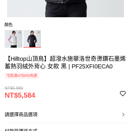
顏色
【Hilltop山頂鳥】超潑水施華洛世奇燙鑽石墨烯
蓄熱羽絨外背心 女款 黑 | PF25XFI0ECA0
宅配滿NT$899免運
NT$6,980
NT$5,584
請選擇商品選項