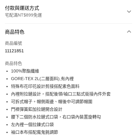
付款與運送方式
宅配滿NT$899免運
付款方式
商品特色
信用卡一次付款
商品編號
LINE Pay
11121851
Apple Pay
商品特色
悠遊付
100%聚酯纖維
GORE-TEX 2L(二層面料),有內裡
Google Pay
特殊布花印花設計剪接搭配素色面料
內裡附拉鏈設計，搭配後領/袖口三點式銜接內件外套
運送方式
可拆式帽子。帽側兩邊、帽後中可調節帽圍
宅配
門襟彈簧釦加拉鏈開合設計
每筆NT$90，滿NT$899(含以上)免運費
腰下二個防水拉鏈式口袋，右口袋內裝置旋轉勾
左內裡一個拉鍊式口袋
宅配(離島)
袖口本布搭配魔鬼氈調節
每筆NT$399，滿NT$18,000(含以上)免運費