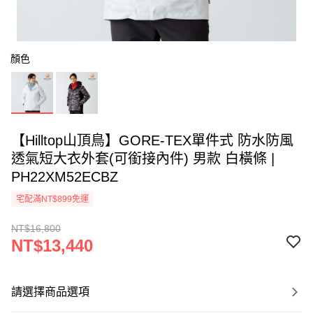
顏色
【Hilltop山頂鳥】GORE-TEX單件式 防水防風
透氣短大衣外套(可銜接內件) 男款 白橫條 |
PH22XM52ECBZ
宅配滿NT$899免運
NT$16,800
NT$13,440
請選擇商品選項