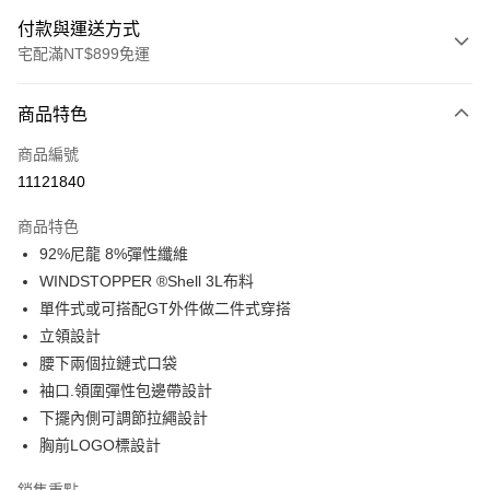
付款與運送方式
宅配滿NT$899免運
付款方式
商品特色
信用卡一次付款
商品編號
LINE Pay
11121840
Apple Pay
商品特色
悠遊付
92%尼龍 8%彈性纖維
WINDSTOPPER ®Shell 3L布料
Google Pay
單件式或可搭配GT外件做二件式穿搭
立領設計
運送方式
腰下兩個拉鏈式口袋
宅配
袖口.領圍彈性包邊帶設計
每筆NT$90，滿NT$899(含以上)免運費
下擺內側可調節拉繩設計
胸前LOGO標設計
宅配(離島)
每筆NT$399，滿NT$18,000(含以上)免運費