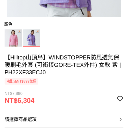
顏色
【Hilltop山頂鳥】WINDSTOPPER防風透氣保
暖刷毛外套 (可銜接GORE-TEX外件) 女款 紫 |
PH22XF33ECJ0
宅配滿NT$899免運
NT$7,880
NT$6,304
請選擇商品選項