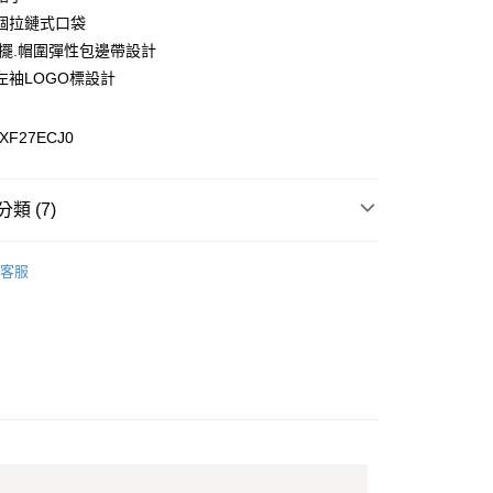
個拉鏈式口袋
y
下擺.帽圍彈性包邊帶設計
左袖LOGO標設計
XF27ECJ0
0，滿NT$899(含以上)免運費
類 (7)
專區
99，滿NT$18,000(含以上)免運費
客服
女裝全商品
外套
列
外套
️滿2件再享88折
康專區
$4000以上
選🏌️下殺5折起
四季皆宜🔥抗溫差外套