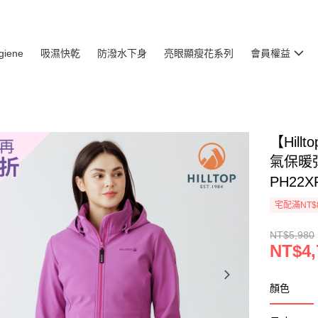
giene
吸濕快乾
防潑水下身
亮眼顯瘦花系列
會員權益
【Hil
氣保暖彈
PH22X
宅配滿NT$
NT$5,980
NT$4,
顏色