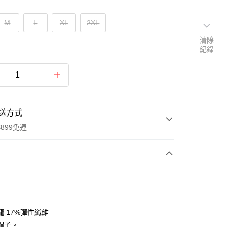
M
L
XL
2XL
清除
紀錄
送方式
899免運
次付款
龍 17%彈性纖維
帽子。