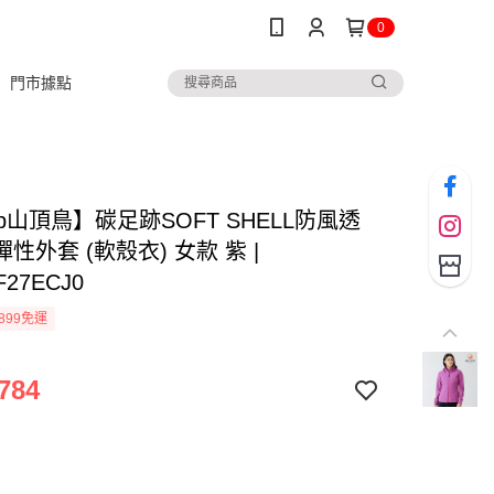
0
門市據點
ltop山頂鳥】碳足跡SOFT SHELL防風透
性外套 (軟殼衣) 女款 紫 |
F27ECJ0
899免運
784