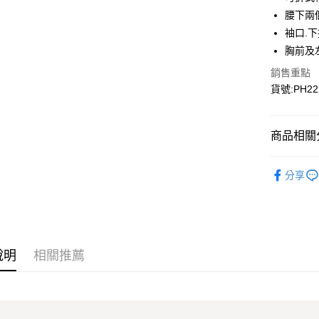
悠遊付
腰下兩
Google Pa
袖口.
胸前及
銷售重點
運送方式
貨號:PH22
宅配
每筆NT$9
商品相關分
宅配(離島)
▎全商品
每筆NT$3
分享
▎女裝
▎女裝
▎款式系
說明
相關推薦
感恩回饋🏌
▎換季好
戶外機能嚴