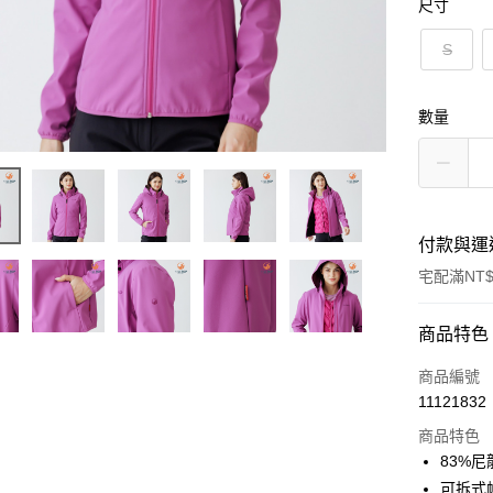
尺寸
S
數量
付款與運
宅配滿NT$
付款方式
商品特色
信用卡一
商品編號
11121832
LINE Pay
商品特色
Apple Pay
83%尼
可拆式