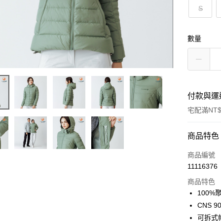
S
數量
付款與運
宅配滿NT$
付款方式
商品特色
信用卡一
商品編號
11116376
LINE Pay
商品特色
Apple Pay
100%
CNS 
悠遊付
可拆式