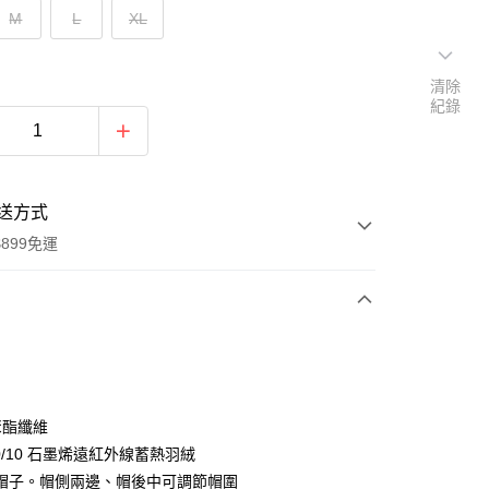
M
L
XL
清除
紀錄
送方式
899免運
次付款
聚酯纖維
90/10 石墨烯遠紅外線蓄熱羽絨
帽子。帽側兩邊、帽後中可調節帽圍