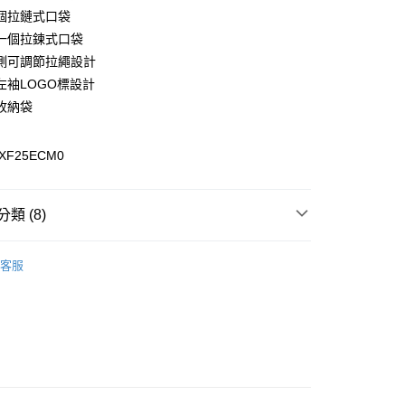
y
個拉鏈式口袋
一個拉鍊式口袋
側可調節拉繩設計
左袖LOGO標設計
收納袋
0，滿NT$899(含以上)免運費
XF25ECM0
99，滿NT$18,000(含以上)免運費
類 (8)
專區
客服
女裝全商品
外套
質系列
CNS 90/10 蓄熱羽絨系列
列
外套
列
GT/羽絨外套