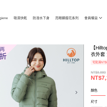
giene
吸濕快乾
防潑水下身
亮眼顯瘦花系列
會員權益
【Hil
衣外套 女
宅配滿NT$
NT$8,880
NT$7,
顏色
尺寸