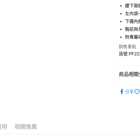
Google Pa
腰下兩
左內袋
下擺內
運送方式
胸前與
宅配
附專屬
每筆NT$9
銷售重點
貨號:PF22
宅配(離島)
每筆NT$3
商品相關分
▎全商品
分享
▎女裝
▎女裝
▎科技材
說明
相關推薦
▎款式系
▎款式系