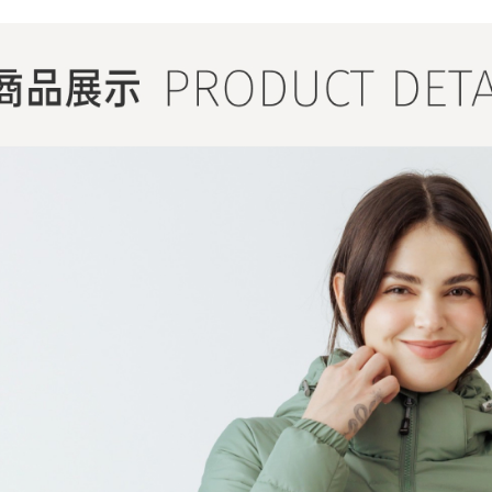
感恩回饋🏌
▎換季好