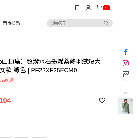
0
門市據點
ltop山頂鳥】超潑水石墨烯蓄熱羽絨短大
款 綠色 | PF22XF25ECM0
899免運
104