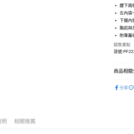
Google Pa
腰下兩
左內袋
下擺內
運送方式
胸前與
宅配
附專屬
每筆NT$9
銷售重點
貨號:PF22
宅配(離島)
每筆NT$3
商品相關分
▎全商品
分享
▎女裝
▎女裝
▎科技材
說明
相關推薦
▎款式系
▎款式系