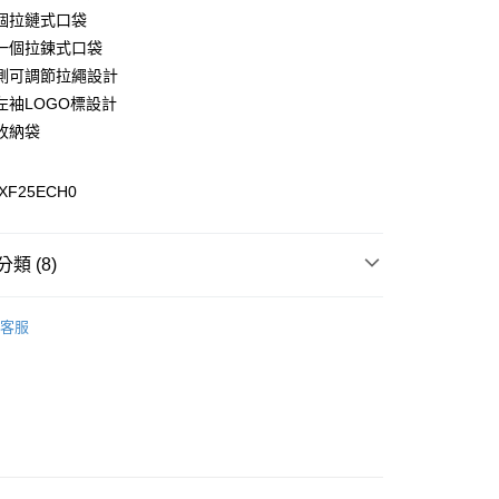
y
個拉鏈式口袋
一個拉鍊式口袋
側可調節拉繩設計
左袖LOGO標設計
收納袋
0，滿NT$899(含以上)免運費
XF25ECH0
99，滿NT$18,000(含以上)免運費
類 (8)
專區
客服
女裝全商品
外套
質系列
CNS 90/10 蓄熱羽絨系列
列
外套
列
GT/羽絨外套