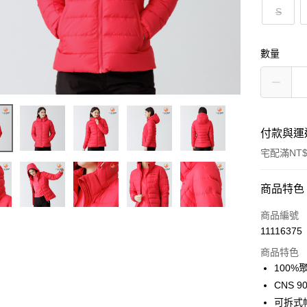
S
數量
付款與運
宅配滿NT$
付款方式
商品特色
信用卡一
商品編號
11116375
LINE Pay
商品特色
Apple Pay
100%
CNS 
悠遊付
可拆式