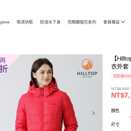
giene
吸濕快乾
防潑水下身
亮眼顯瘦花系列
會員權益
【Hil
衣外套 女
宅配滿NT$
NT$8,880
NT$7,
顏色
尺寸