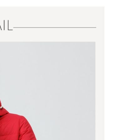
️滿2件再享88折
康專區
$4000以上