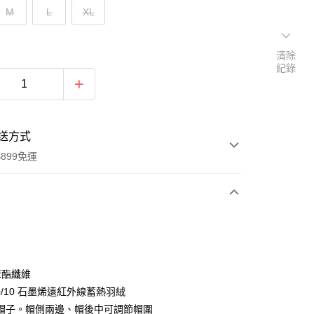
M
L
XL
清除
紀錄
送方式
899免運
次付款
聚酯纖維
90/10 石墨烯遠紅外線蓄熱羽絨
帽子。帽側兩邊、帽後中可調節帽圍