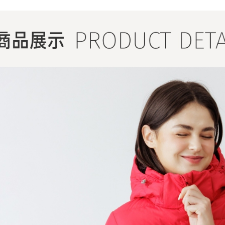
感恩回饋🏌
▎換季好