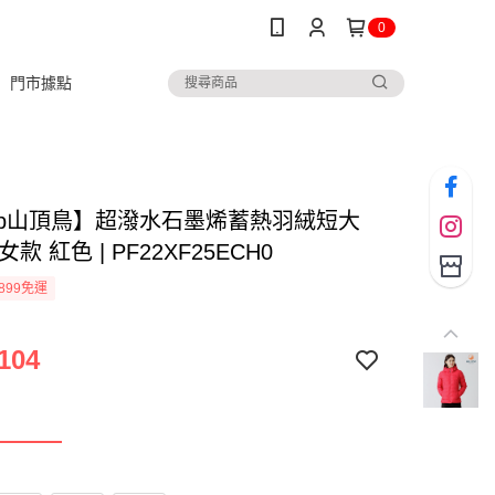
0
門市據點
ltop山頂鳥】超潑水石墨烯蓄熱羽絨短大
款 紅色 | PF22XF25ECH0
899免運
104