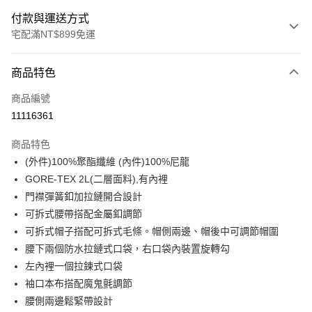
付款與運送方式
宅配滿NT$899免運
付款方式
商品特色
信用卡一次付款
商品編號
LINE Pay
11116361
Apple Pay
商品特色
悠遊付
(外件)100%聚酯纖維 (內件)100%尼龍
GORE-TEX 2L(二層面料),有內裡
Google Pay
門襟彈簧釦加拉鏈開合設計
可拆式腰帶搭配金屬釦調節
運送方式
可拆式帽子搭配可拆式毛條。帽側兩邊、帽後中可調節帽圍
宅配
腰下兩個防水拉鏈式口袋，右口袋內裝置旋轉勾
每筆NT$90，滿NT$899(含以上)免運費
左內裡一個拉鍊式口袋
袖口本布搭配魔鬼氈調節
宅配(離島)
腰側兩邊鬆緊帶設計
每筆NT$399，滿NT$18,000(含以上)免運費