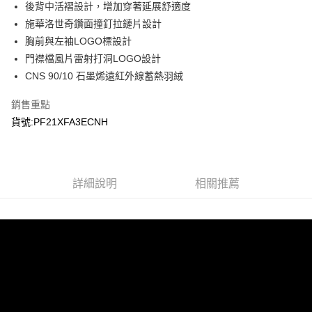
後背中活褶設計，增加穿著延展舒適度
施華洛世奇鑽面撞釘拉鏈片設計
胸前與左袖LOGO標設計
門襟檔風片雷射打洞LOGO設計
CNS 90/10 石墨烯遠紅外線蓄熱羽絨
銷售重點
貨號:PF21XFA3ECNH
詳細說明
相關推薦