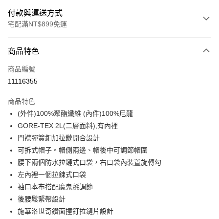
付款與運送方式
宅配滿NT$899免運
付款方式
商品特色
信用卡一次付款
商品編號
LINE Pay
11116355
Apple Pay
商品特色
悠遊付
(外件)100%聚酯纖維 (內件)100%尼龍
GORE-TEX 2L(二層面料),有內裡
Google Pay
門襟彈簧釦加拉鏈開合設計
可拆式帽子。帽側兩邊、帽後中可調節帽圍
運送方式
腰下兩個防水拉鏈式口袋，右口袋內裝置旋轉勾
宅配
左內裡一個拉鍊式口袋
每筆NT$90，滿NT$899(含以上)免運費
袖口本布搭配魔鬼氈調節
後腰鬆緊帶設計
宅配(離島)
施華洛世奇鑽面撞釘拉鏈片設計
每筆NT$399，滿NT$18,000(含以上)免運費