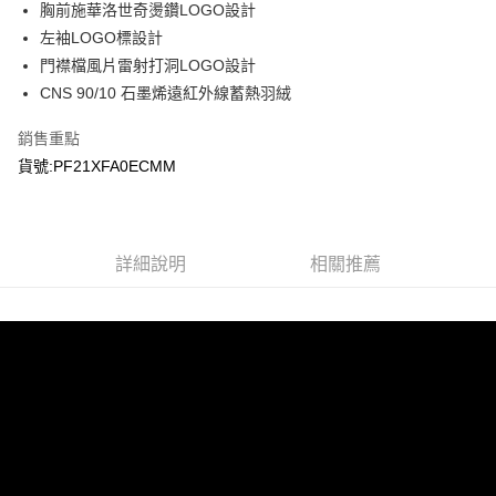
胸前施華洛世奇燙鑽LOGO設計
左袖LOGO標設計
門襟檔風片雷射打洞LOGO設計
CNS 90/10 石墨烯遠紅外線蓄熱羽絨
銷售重點
貨號:PF21XFA0ECMM
詳細說明
相關推薦