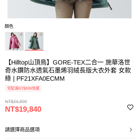
顏色
【Hilltop山頂鳥】GORE-TEX二合一 施華洛世
奇水鑽防水透氣石墨烯羽絨長版大衣外套 女款
綠 | PF21XFA0ECMM
宅配滿NT$899免運
NT$24,800
NT$19,840
請選擇商品選項