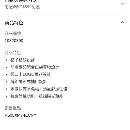
付款與運送方式
宅配滿NT$899免運
付款方式
商品特色
信用卡一次付款
商品編號
LINE Pay
10820390
Apple Pay
商品特色
悠遊付
格子格紋設計
前胸縫釦開合口袋置物設計
Google Pay
袋口上LOGO繡花設計
縫釦調節式袖口設計
運送方式
吸濕快乾不濕黏，透氣舒適性佳
宅配
抗紫外線功能，抵擋陽光熱能
每筆NT$90，滿NT$899(含以上)免運費
銷售重點
宅配(離島)
PS05XM74ECNY
每筆NT$399，滿NT$18,000(含以上)免運費