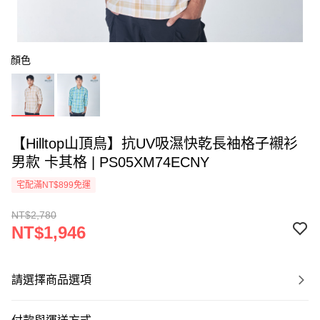
顏色
【Hilltop山頂鳥】抗UV吸濕快乾長袖格子襯衫
男款 卡其格 | PS05XM74ECNY
宅配滿NT$899免運
NT$2,780
NT$1,946
請選擇商品選項