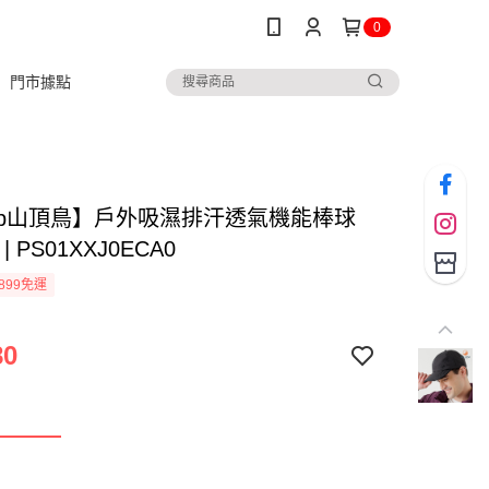
0
門市據點
ltop山頂鳥】戶外吸濕排汗透氣機能棒球
| PS01XXJ0ECA0
899免運
80