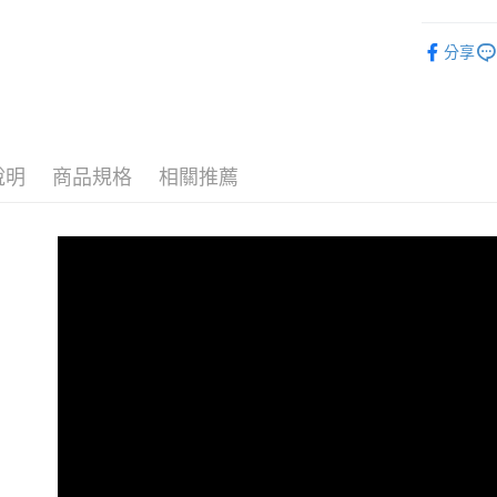
運送方式
▎全商品
宅配
分享
▎帽子 / 包
每筆NT$9
▎帽子 / 包
宅配(離島)
戶外機能嚴
每筆NT$3
說明
商品規格
相關推薦