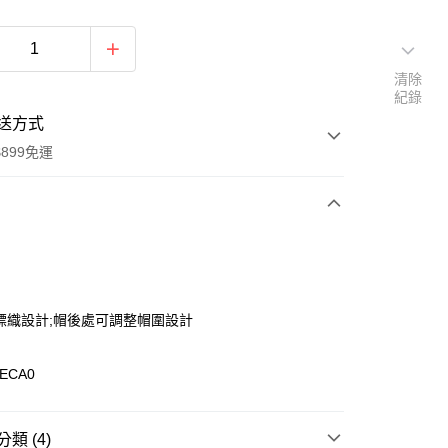
清除
紀錄
送方式
899免運
次付款
O標織設計;帽後處可調整帽圍設計
0ECA0
y
類 (4)