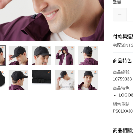
數量
付款與運
宅配滿NT$
付款方式
商品特色
信用卡一
商品編號
10759333
LINE Pay
商品特色
Apple Pay
LOG
悠遊付
銷售重點
PS01XXJ
Google Pa
商品相關分