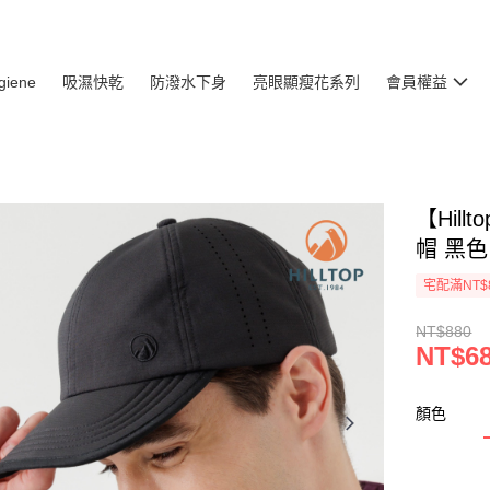
giene
吸濕快乾
防潑水下身
亮眼顯瘦花系列
會員權益
【Hil
帽 黑色 
宅配滿NT$
NT$880
NT$6
顏色