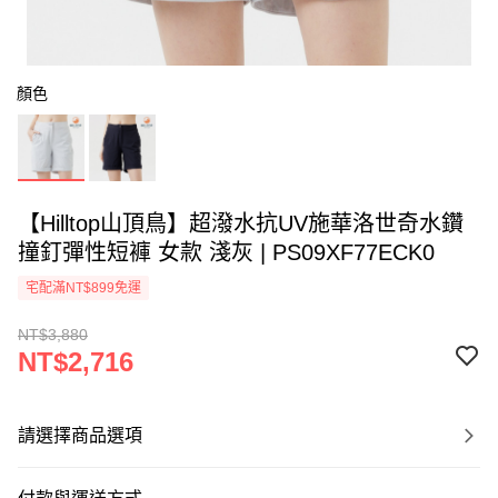
顏色
【Hilltop山頂鳥】超潑水抗UV施華洛世奇水鑽
撞釘彈性短褲 女款 淺灰 | PS09XF77ECK0
宅配滿NT$899免運
NT$3,880
NT$2,716
請選擇商品選項