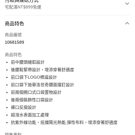
付款與運送方式
宅配滿NT$899免運
付款方式
商品特色
信用卡一次付款
商品編號
LINE Pay
10681589
Apple Pay
商品特色
悠遊付
前中腰頭縫釦設計
後腰鬆緊帶設計，增添穿著舒適度
Google Pay
前口袋下LOGO標識設計
前口袋下施華洛世奇鑽面撞釘設計
運送方式
前兩個開口式口袋置物設計
宅配
後兩個裝飾性口袋設計
每筆NT$90，滿NT$899(含以上)免運費
褲口反摺設計
超潑水表面加工處理
宅配(離島)
抗紫外線功能，抵擋陽光熱能;彈性布料，增添穿著舒適度
每筆NT$399，滿NT$18,000(含以上)免運費
銷售重點