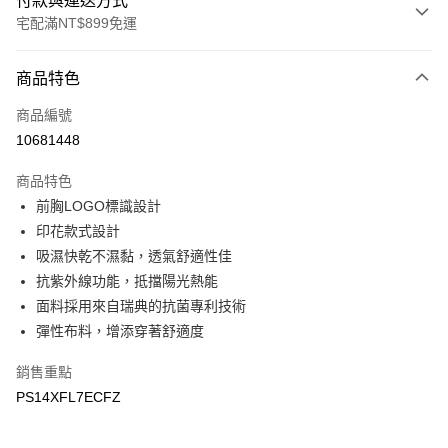
付款與運送方式
宅配滿NT$899免運
付款方式
商品特色
信用卡一次付款
商品編號
LINE Pay
10681448
Apple Pay
商品特色
悠遊付
前胸LOGO標識設計
印花款式設計
Google Pay
吸濕快乾不濕黏，透氣舒適性佳
抗紫外線功能，抵擋陽光熱能
運送方式
面料採用來自瑞典的抗菌專利技術
宅配
彈性布料，增添穿著舒適度
每筆NT$90，滿NT$899(含以上)免運費
銷售重點
宅配(離島)
PS14XFL7ECFZ
每筆NT$399，滿NT$18,000(含以上)免運費