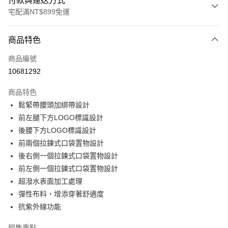
付款與運送方式
宅配滿NT$899免運
付款方式
商品特色
信用卡一次付款
商品編號
LINE Pay
10681292
Apple Pay
商品特色
悠遊付
鬆緊帶腰頭加綁帶設計
前左腿下方LOGO標識設計
Google Pay
後腰下方LOGO標識設計
前兩個拉鍊式口袋置物設計
運送方式
後右側一個拉鍊式口袋置物設計
宅配
前左側一個拉鍊式口袋置物設計
每筆NT$90，滿NT$899(含以上)免運費
超潑水表面加工處理
彈性布料，增添穿著舒適度
宅配(離島)
抗紫外線功能
每筆NT$399，滿NT$18,000(含以上)免運費
銷售重點