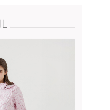
️滿2件再享88折
康專區
$2000~$3999
選🏌️下殺5折起
全日舒適🔥春夏高彈下著
選🏌️下殺5折起
嚴防大雨🌧️防潑水長短褲