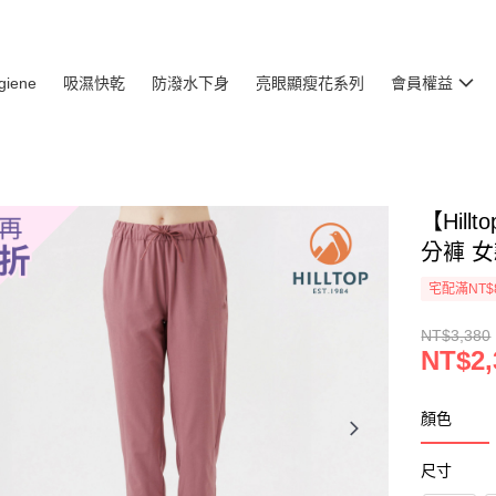
giene
吸濕快乾
防潑水下身
亮眼顯瘦花系列
會員權益
【Hil
分褲 女
宅配滿NT$
NT$3,380
NT$2,
顏色
尺寸