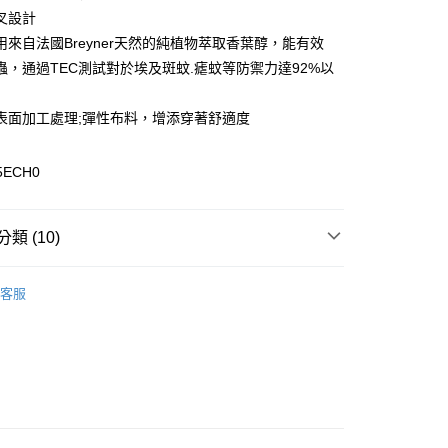
y
叉設計
用來自法國Breyner天然的純植物萃取香葉醇，能有效
蟲，通過TEC測試對於埃及斑蚊.瘧蚊等防禦力達92%以
表面加工處理;彈性布料，增添穿著舒適度
0，滿NT$899(含以上)免運費
5ECH0
99，滿NT$18,000(含以上)免運費
類 (10)
專區
客服
女裝全商品
長褲 / 短褲 / 裙
列
彈性功能下身系列
列
防水透氣系列
列
長褲