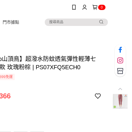
0
門市據點
ltop山頂鳥】超潑水防蚊透氣彈性輕薄七
款 玫瑰粉棕 | PS07XFQ5ECH0
899免運
366