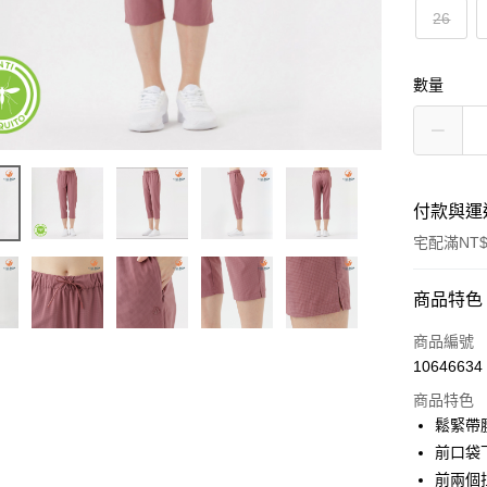
26
數量
付款與運
宅配滿NT$
付款方式
商品特色
信用卡一
商品編號
10646634
LINE Pay
商品特色
Apple Pay
鬆緊帶
前口袋
悠遊付
前兩個