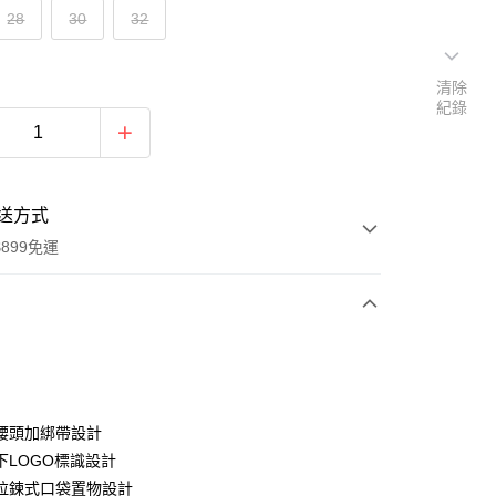
28
30
32
清除
紀錄
送方式
899免運
次付款
腰頭加綁帶設計
下LOGO標識設計
拉鍊式口袋置物設計