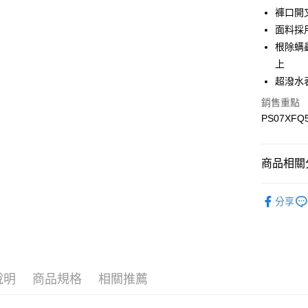
Google Pa
褲口開
面料採
根除螨
運送方式
上
宅配
超潑水
每筆NT$9
銷售重點
PS07XFQ
宅配(離島)
每筆NT$3
商品相關分
▎全商品
分享
▎女裝
▎女裝
▎機能系
說明
商品規格
相關推薦
▎機能系
▎款式系