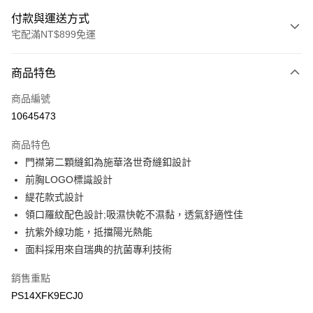
付款與運送方式
宅配滿NT$899免運
付款方式
商品特色
信用卡一次付款
商品編號
LINE Pay
10645473
Apple Pay
商品特色
悠遊付
門襟第二顆縫釦為施華洛世奇縫釦設計
前胸LOGO標識設計
Google Pay
緹花款式設計
領口羅紋配色設計;吸濕快乾不濕黏，透氣舒適性佳
運送方式
抗紫外線功能，抵擋陽光熱能
宅配
面料採用來自瑞典的抗菌專利技術
每筆NT$90，滿NT$899(含以上)免運費
銷售重點
宅配(離島)
PS14XFK9ECJ0
每筆NT$399，滿NT$18,000(含以上)免運費