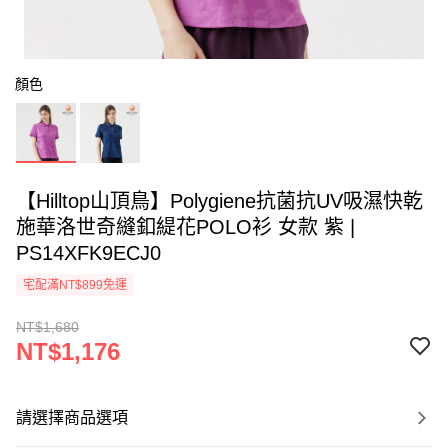
顏色
【Hilltop山頂鳥】Polygiene抗菌抗UV吸濕快乾
施華洛世奇縫釦緹花POLO衫 女款 紫 |
PS14XFK9ECJ0
宅配滿NT$899免運
NT$1,680
NT$1,176
請選擇商品選項