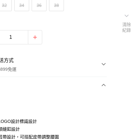
32
34
36
38
清除
紀錄
送方式
899免運
次付款
LOGO設計標識設計
頭縫釦設計
耳帶設計，可搭配皮帶調整腰圍