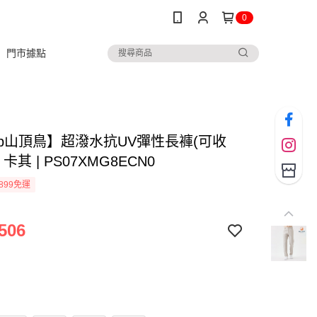
0
門市據點
ltop山頂鳥】超潑水抗UV彈性長褲(可收
卡其 | PS07XMG8ECN0
899免運
506