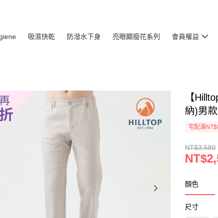
giene
吸濕快乾
防潑水下身
亮眼顯瘦花系列
會員權益
【Hil
納)男款 
宅配滿NT$
NT$3,580
NT$2,
顏色
尺寸