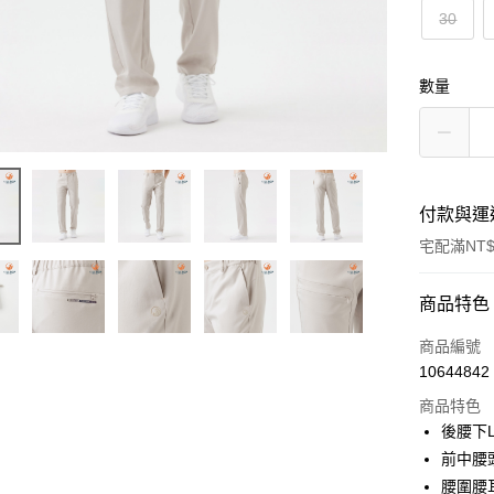
30
數量
付款與運
宅配滿NT$
付款方式
商品特色
信用卡一
商品編號
10644842
LINE Pay
商品特色
Apple Pay
後腰下
前中腰
悠遊付
腰圍腰