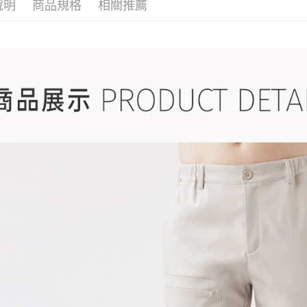
說明
商品規格
相關推薦
▎機能系
▎機能系
▎款式系
感恩回饋🏌
▎換季好
戶外機能嚴
戶外機能嚴