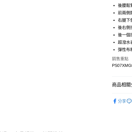
Google Pa
後腰鬆
前兩側
右腿下
運送方式
後右側
宅配
後一個
每筆NT$9
超潑水
彈性布
宅配(離島)
銷售重點
每筆NT$3
PS07XMG
商品相關分
▎全商品
分享
▎男裝
▎男裝
▎機能系