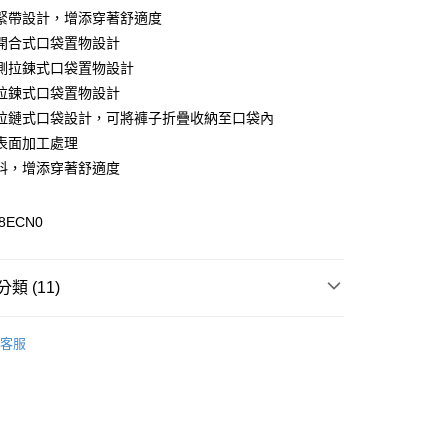
y
緊帶設計，增添穿著舒適度
開合式口袋置物設計
側拉鍊式口袋置物設計
拉鍊式口袋置物設計
拉鏈式口袋設計，可將褲子折疊收納至口袋內
0，滿NT$899(含以上)免運費
表面加工處理
料，增添穿著舒適度
99，滿NT$18,000(含以上)免運費
8ECN0
類 (11)
專區
客服
男裝全商品
長褲 / 短褲
列
抗UV系列