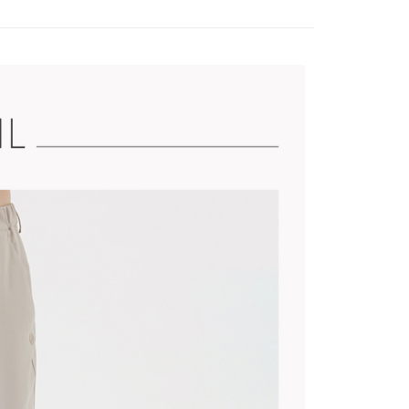
列
彈性功能下身系列
列
防水透氣系列
列
長褲
️滿2件再享88折
康專區
$2000~$3999
選🏌️下殺5折起
全日舒適🔥春夏高彈下著
選🏌️下殺5折起
嚴防大雨🌧️防潑水長短褲