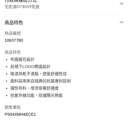
付款與運送方式
宅配滿NT$899免運
付款方式
商品特色
信用卡一次付款
商品編號
LINE Pay
10637780
Apple Pay
商品特色
悠遊付
布面緹花設計
前領下LOGO標識設計
Google Pay
吸濕快乾不濕黏，透氣舒適性佳
面料採用來自瑞典的抗菌專利技術
運送方式
彈性布料，增添穿著舒適度
宅配
抗紫外線功能，抵擋陽光熱能
每筆NT$90，滿NT$899(含以上)免運費
銷售重點
宅配(離島)
PS04XMH4ECE1
每筆NT$399，滿NT$18,000(含以上)免運費