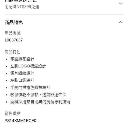
付款與運送方式
宅配滿NT$899免運
付款方式
商品特色
信用卡一次付款
商品編號
LINE Pay
10637637
Apple Pay
商品特色
悠遊付
布面緹花設計
左胸LOGO標識設計
Google Pay
領片織紋設計
左胸口袋設計
運送方式
半開門襟撞色織標設計
宅配
吸濕快乾不濕黏，透氣舒適性佳
每筆NT$90，滿NT$899(含以上)免運費
面料採用來自瑞典的抗菌專利技術
宅配(離島)
銷售重點
每筆NT$399，滿NT$18,000(含以上)免運費
PS14XMM1ECE0