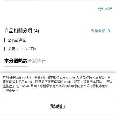
客服
商品相關分類 (4)
查看全部
▎全商品專區
▎女裝
上衣 / T恤
本分類熱銷
全站排行
本網站中使用 cookie，欲查詢有關本網站使用 cookie 方式之詳情，及若您不希
熱門標籤
望在電腦上使用 cookie 時應如何變更電腦的 cookie 設定，請參閱本網站「
隱私
權條款
」之 Cookie 聲明。您繼續使用本網站即表示您同意本公司得按本網站使
用條款之 Cookie 聲明使用 cookie。
了解更多 >
我知道了