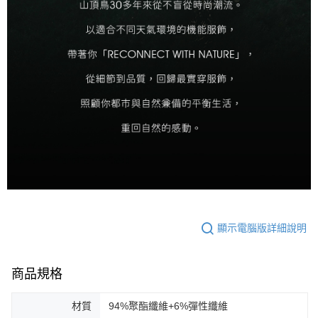
顯示電腦版詳細說明
商品規格
材質
94%聚酯纖維+6%彈性纖維