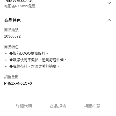
付款與運送方式
宅配滿NT$899免運
付款方式
商品特色
信用卡一次付款
商品編號
LINE Pay
10368572
Apple Pay
商品特色
悠遊付
◆胸前LOGO標識設計。
◆吸濕快乾不濕黏，透氣舒適性佳。
Google Pay
◆彈性布料，增添穿著舒適度。
運送方式
銷售重點
宅配
PH51XFN0ECF0
每筆NT$90，滿NT$899(含以上)免運費
宅配(離島)
詳細說明
商品規格
相關推薦
每筆NT$399，滿NT$18,000(含以上)免運費