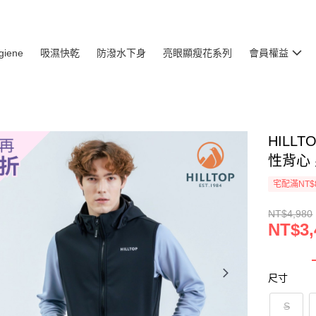
giene
吸濕快乾
防潑水下身
亮眼顯瘦花系列
會員權益
HILL
性背心 
宅配滿NT$
NT$4,980
NT$3,
尺寸
S