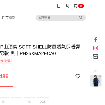
0
門市據點
TOP山頂鳥 SOFT SHELL防風透氣保暖彈
男款 黑｜PH25XMA2ECA0
899免運
486
M
L
XL
2XL