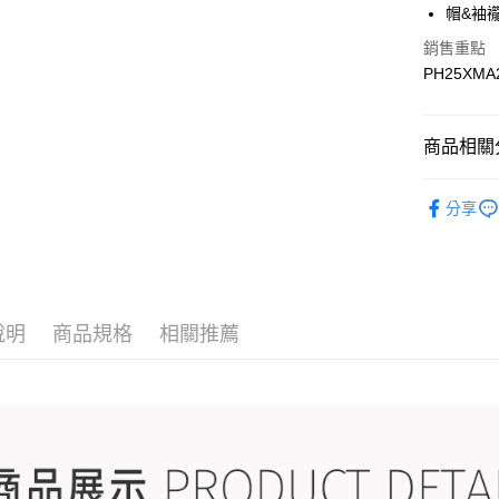
帽&袖
銷售重點
運送方式
PH25XMA
宅配
每筆NT$9
商品相關分
宅配(離島)
▎全商品
每筆NT$3
分享
▎男裝
▎男裝
▎款式系
說明
商品規格
相關推薦
感恩回饋🏌
▎換季好