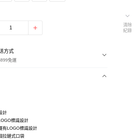
清除
紀錄
送方式
899免運
次付款
設計
LOGO標識設計
擺有LOGO標識設計
y
個拉鏈式口袋