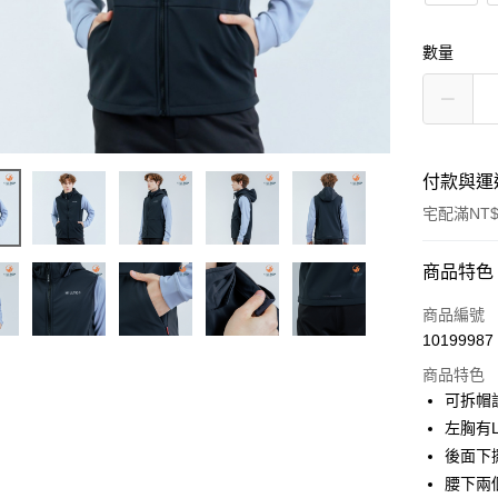
數量
付款與運
宅配滿NT$
付款方式
商品特色
信用卡一
商品編號
10199987
LINE Pay
商品特色
Apple Pay
可拆帽
左胸有
悠遊付
後面下
Google Pa
腰下兩