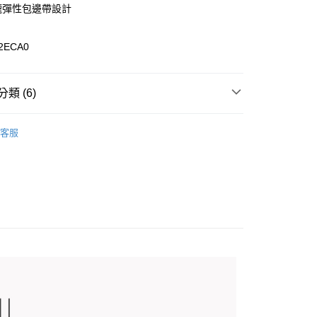
襱彈性包邊帶設計
2ECA0
0，滿NT$899(含以上)免運費
類 (6)
專區
99，滿NT$18,000(含以上)免運費
客服
男裝全商品
背心
列
背心
️滿2件再享88折
康專區
$2000~$3999