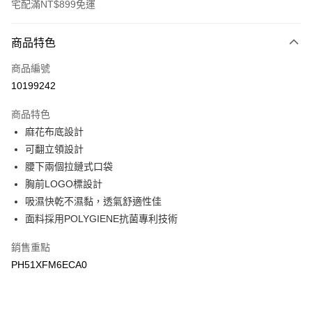
宅配滿NT$899免運
付款方式
商品特色
信用卡一次付款
商品編號
LINE Pay
10199242
Apple Pay
商品特色
悠遊付
麻花布底設計
可翻立領設計
Google Pay
腰下兩個拉鏈式口袋
胸前LOGO標設計
運送方式
吸濕快乾不濕黏，透氣舒適性佳
宅配
面料採用POLYGIENE抗菌專利技術
每筆NT$90，滿NT$899(含以上)免運費
銷售重點
宅配(離島)
PH51XFM6ECA0
每筆NT$399，滿NT$18,000(含以上)免運費