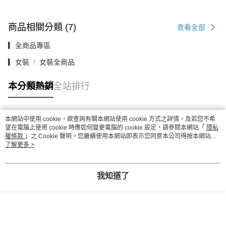
商品相關分類 (7)
查看全部
▎全商品專區
▎女裝
女裝全商品
本分類熱銷
全站排行
本網站中使用 cookie，欲查詢有關本網站使用 cookie 方式之詳情，及若您不希
熱門標籤
望在電腦上使用 cookie 時應如何變更電腦的 cookie 設定，請參閱本網站「
隱私
權條款
」之 Cookie 聲明。您繼續使用本網站即表示您同意本公司得按本網站使
用條款之 Cookie 聲明使用 cookie。
了解更多 >
我知道了