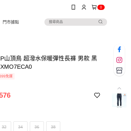
0
門市據點
TOP山頂鳥 超潑水保暖彈性長褲 男款 黑
1XMO7ECA0
899免運
576
32
34
36
38