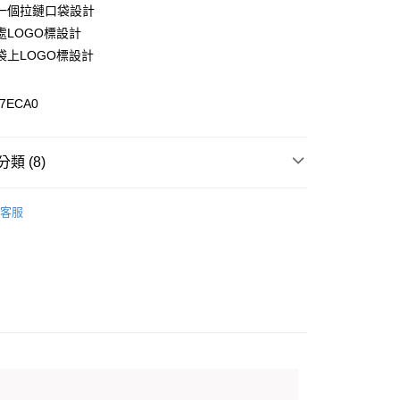
一個拉鏈口袋設計
處LOGO標設計
袋上LOGO標設計
0，滿NT$899(含以上)免運費
7ECA0
99，滿NT$18,000(含以上)免運費
類 (8)
專區
客服
男裝全商品
長褲 / 短褲
列
彈性功能下身系列
列
保暖下身系列
列
長褲
️滿2件再享88折