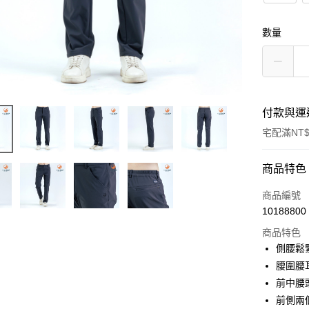
數量
付款與運
宅配滿NT$
付款方式
商品特色
信用卡一
商品編號
10188800
LINE Pay
商品特色
Apple Pay
側腰鬆
腰圍腰
悠遊付
前中腰
Google Pa
前側兩