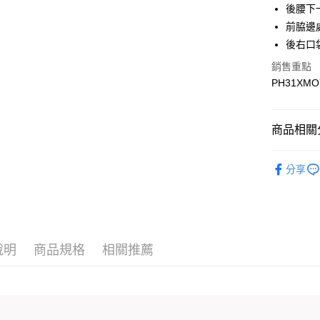
後腰下
前脇邊
運送方式
後右口
宅配
銷售重點
每筆NT$9
PH31XMO
宅配(離島)
每筆NT$3
商品相關分
▎全商品
分享
▎男裝
▎男裝
▎機能系
說明
商品規格
相關推薦
▎機能系
▎款式系
感恩回饋🏌