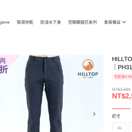
giene
吸濕快乾
防潑水下身
亮眼顯瘦花系列
會員權益
HILL
｜PH3
宅配滿NT$
NT$3,680
NT$2,
尺寸
30