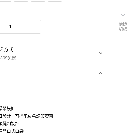
清除
紀錄
送方式
899免運
次付款
緊帶設計
耳設計，可搭配皮帶調節腰圍
頭縫釦設計
y
個開口式口袋