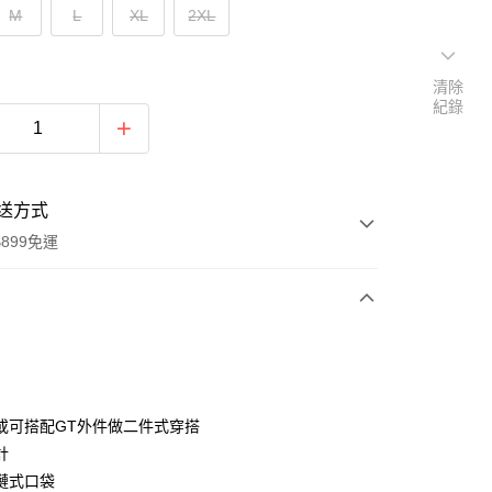
M
L
XL
2XL
清除
紀錄
送方式
899免運
次付款
或可搭配GT外件做二件式穿搭
計
鏈式口袋