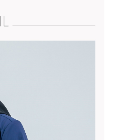
選🏌️下殺5折起
四季皆宜🔥抗溫差外套