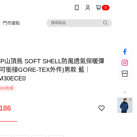
0
門市據點
TOP山頂鳥 SOFT SHELL防風透氣保暖彈
可銜接GORE-TEX外件)男款 藍｜
M30ECE0
899免運
186