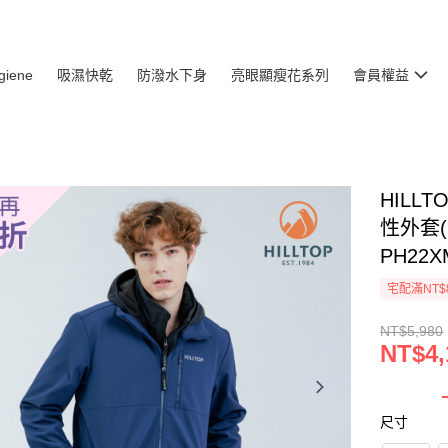
giene
吸濕快乾
防潑水下身
亮眼顯瘦花系列
會員權益
HILL
性外套(
PH22X
宅配滿NT$
NT$5,980
NT$4,
尺寸