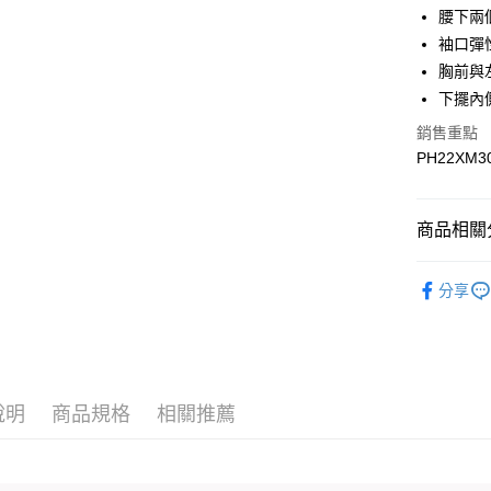
Google Pa
腰下兩
袖口彈
胸前與
運送方式
下擺內
宅配
銷售重點
每筆NT$9
PH22XM3
宅配(離島)
每筆NT$3
商品相關分
▎全商品
分享
▎男裝
▎男裝
▎男裝
說明
商品規格
相關推薦
▎款式系
感恩回饋🏌
▎換季好