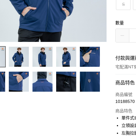
S
數量
付款與運
宅配滿NT$
付款方式
商品特色
信用卡一
商品編號
10188570
LINE Pay
商品特色
Apple Pay
單件式
立領設
悠遊付
左胸拉