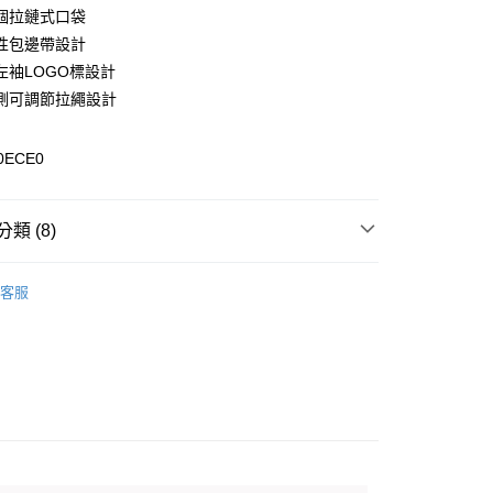
y
個拉鏈式口袋
性包邊帶設計
左袖LOGO標設計
側可調節拉繩設計
0，滿NT$899(含以上)免運費
0ECE0
99，滿NT$18,000(含以上)免運費
類 (8)
專區
客服
男裝全商品
外套
上衣 / T恤
列
外套
️滿2件再享88折
康專區
$4000以上