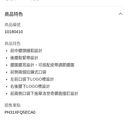
付款方式
商品特色
信用卡一次付款
商品編號
LINE Pay
10180410
Apple Pay
商品特色
悠遊付
前中腰頭縫釦設計
後腰鬆緊帶設計
Google Pay
腰圍腰耳設計，可搭配皮帶調節腰圍
前側兩個拉鍊式口袋
運送方式
左前口袋下LOGO標設計
宅配
右後腰下LOGO標設計
每筆NT$90，滿NT$899(含以上)免運費
前兩側口袋下施華洛世奇鑽面撞釘設計
宅配(離島)
銷售重點
每筆NT$399，滿NT$18,000(含以上)免運費
PH31XFQ5ECA0