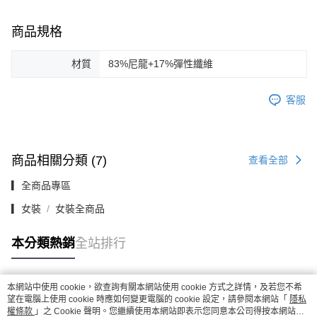
商品規格
材質
83%尼龍+17%彈性纖維
客服
商品相關分類 (7)
查看全部
▎全商品專區
▎女裝
女裝全商品
本分類熱銷
全站排行
本網站中使用 cookie，欲查詢有關本網站使用 cookie 方式之詳情，及若您不希
熱門標籤
望在電腦上使用 cookie 時應如何變更電腦的 cookie 設定，請參閱本網站「
隱私
權條款
」之 Cookie 聲明。您繼續使用本網站即表示您同意本公司得按本網站使