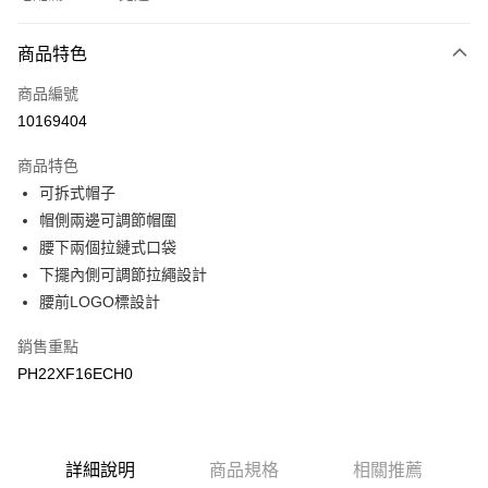
付款方式
商品特色
信用卡一次付款
商品編號
LINE Pay
10169404
Apple Pay
商品特色
悠遊付
可拆式帽子
帽側兩邊可調節帽圍
Google Pay
腰下兩個拉鏈式口袋
下擺內側可調節拉繩設計
運送方式
腰前LOGO標設計
宅配
每筆NT$90，滿NT$899(含以上)免運費
銷售重點
PH22XF16ECH0
宅配(離島)
每筆NT$399，滿NT$18,000(含以上)免運費
詳細說明
商品規格
相關推薦