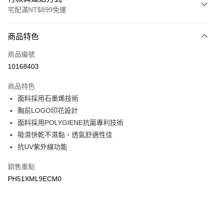
宅配滿NT$899免運
付款方式
商品特色
信用卡一次付款
商品編號
LINE Pay
10168403
Apple Pay
商品特色
悠遊付
面料採用石墨烯技術
胸前LOGO印花設計
Google Pay
面料採用POLYGIENE抗菌專利技術
吸濕快乾不濕黏，透氣舒適性佳
運送方式
抗UV紫外線功能
宅配
每筆NT$90，滿NT$899(含以上)免運費
銷售重點
PH51XML9ECM0
宅配(離島)
每筆NT$399，滿NT$18,000(含以上)免運費