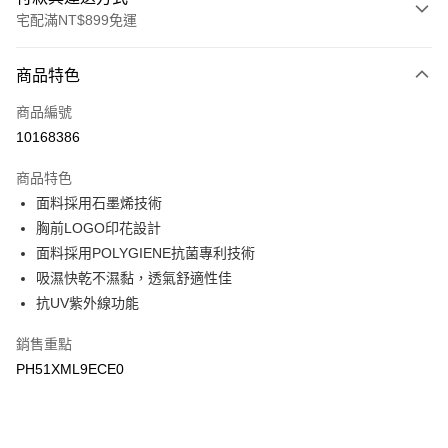
宅配滿NT$899免運
付款方式
商品特色
信用卡一次付款
商品編號
LINE Pay
10168386
Apple Pay
商品特色
悠遊付
面料採用石墨烯技術
胸前LOGO印花設計
Google Pay
面料採用POLYGIENE抗菌專利技術
吸濕快乾不濕黏，透氣舒適性佳
運送方式
抗UV紫外線功能
宅配
每筆NT$90，滿NT$899(含以上)免運費
銷售重點
PH51XML9ECE0
宅配(離島)
每筆NT$399，滿NT$18,000(含以上)免運費