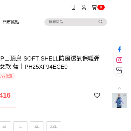
0
門市據點
TOP山頂鳥 SOFT SHELL防風透氣保暖彈
女款 藍｜PH25XF94ECE0
899免運
416
M
L
XL
2XL