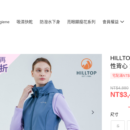
giene
吸濕快乾
防潑水下身
亮眼顯瘦花系列
會員權益
HILL
性背心 
宅配滿NT$
NT$4,880
NT$3,
尺寸
S