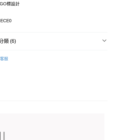
OGO標設計
4ECE0
0，滿NT$899(含以上)免運費
類 (6)
專區
99，滿NT$18,000(含以上)免運費
客服
女裝全商品
背心
列
背心
️滿2件再享88折
康專區
$2000~$3999