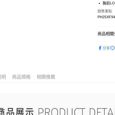
胸前L
銷售重點
運送方式
PH25XF9
宅配
每筆NT$9
商品相關分
宅配(離島)
▎全商品
每筆NT$3
分享
▎女裝
▎女裝
▎款式系
說明
商品規格
相關推薦
感恩回饋🏌
▎換季好