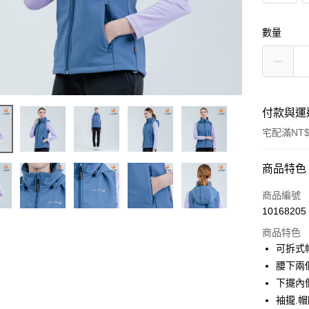
數量
付款與運
宅配滿NT$
付款方式
商品特色
信用卡一
商品編號
10168205
LINE Pay
商品特色
Apple Pay
可拆式
腰下兩
悠遊付
下擺內
Google Pa
袖攏.