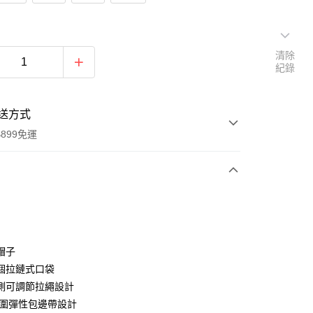
清除
紀錄
送方式
899免運
次付款
帽子
個拉鏈式口袋
側可調節拉繩設計
y
帽圍彈性包邊帶設計