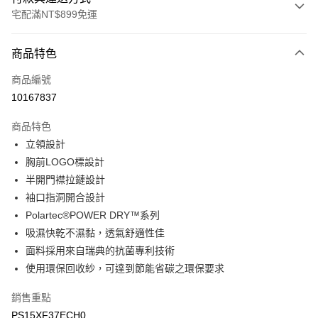
宅配滿NT$899免運
付款方式
商品特色
信用卡一次付款
商品編號
LINE Pay
10167837
Apple Pay
商品特色
悠遊付
立領設計
胸前LOGO標設計
Google Pay
半開門襟拉鏈設計
袖口指洞開合設計
運送方式
Polartec®POWER DRY™系列
宅配
吸濕快乾不濕黏，透氣舒適性佳
每筆NT$90，滿NT$899(含以上)免運費
面料採用來自瑞典的抗菌專利技術
使用環保回收紗，可達到節能省碳之環保要求
宅配(離島)
每筆NT$399，滿NT$18,000(含以上)免運費
銷售重點
PS15XF37ECH0