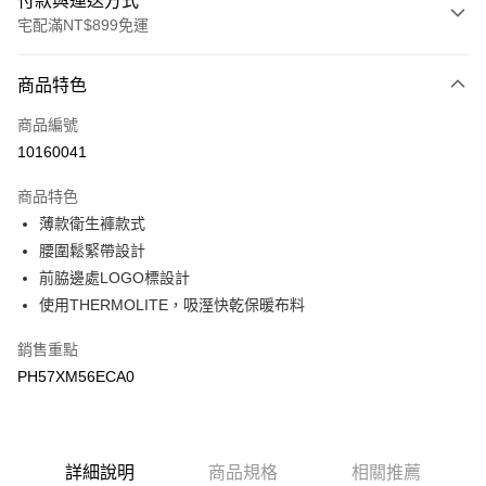
付款與運送方式
宅配滿NT$899免運
付款方式
商品特色
信用卡一次付款
商品編號
LINE Pay
10160041
Apple Pay
商品特色
悠遊付
薄款衛生褲款式
腰圍鬆緊帶設計
Google Pay
前脇邊處LOGO標設計
使用THERMOLITE，吸溼快乾保暖布料
運送方式
宅配
銷售重點
每筆NT$90，滿NT$899(含以上)免運費
PH57XM56ECA0
宅配(離島)
每筆NT$399，滿NT$18,000(含以上)免運費
詳細說明
商品規格
相關推薦