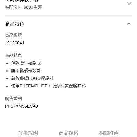
付款與運送方式
宅配滿NT$899免運
付款方式
商品特色
信用卡一次付款
商品編號
LINE Pay
10160041
Apple Pay
商品特色
悠遊付
薄款衛生褲款式
腰圍鬆緊帶設計
Google Pay
前脇邊處LOGO標設計
使用THERMOLITE，吸溼快乾保暖布料
運送方式
宅配
銷售重點
每筆NT$90，滿NT$899(含以上)免運費
PH57XM56ECA0
宅配(離島)
每筆NT$399，滿NT$18,000(含以上)免運費
詳細說明
商品規格
相關推薦